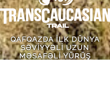
QAFQAZDA İLK DÜNYA
SƏVIYYƏLI UZUN
MƏSAFƏLI YÜRÜŞ
MARŞRUTU
2015-ci ildən bəri biz
Azərbaycan, Gürcüstan və
Ermənistan ərazisindən keçən