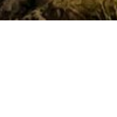
Bu bələdçi sizə,
Azərbaycan
Respublikasının Şəki – Zaqatala
regionundan
keçən və üç mərhələdən
ibarət, Transqafqaz Cığırı marşrutu üzrə 61
km-lik müstəqil yürüşünüzü
planlaşdırmağa kömək edəcək. Aşağıda
praktiki məlumatlar, marşrut qeydləri,
interaktiv xəritələrə keçidlər və marşrut
üzrə naviqasiya üçün yüklənə bilən GPS