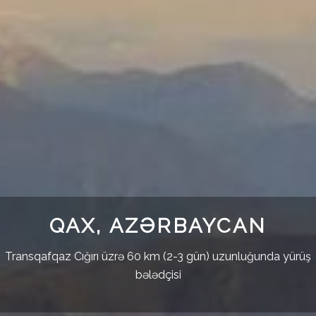
QAX, AZƏRBAYCAN
Transqafqaz Cığırı üzrə 60 km (2-3 gün) uzunluğunda yürüş
bələdçisi