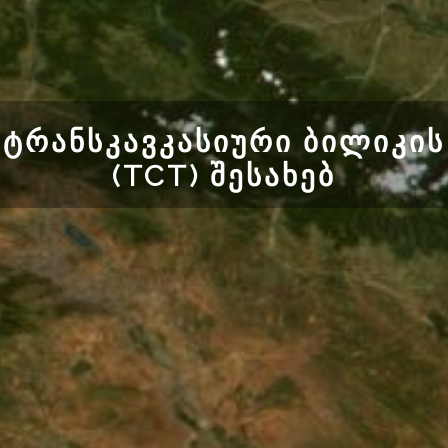
ᲢᲠᲐᲜᲡᲙᲐᲕᲙᲐᲡᲘᲣᲠᲘ ᲑᲘᲚᲘᲙᲘᲡ
(TCT) ᲨᲔᲡᲐᲮᲔᲑ